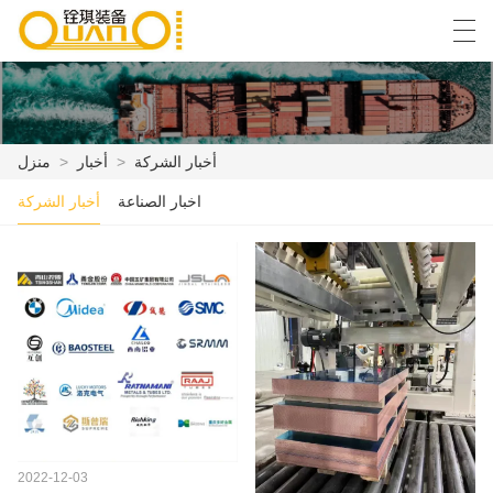
Español
English
বাংলা ভাষার
العربية
أخبار الشركة
>
أخبار
>
منزل
اخبار الصناعة
أخبار الشركة
منزل
المنتجات
أخبار
حالة
مصنع العرض
الاتصال بنا
2022-12-03