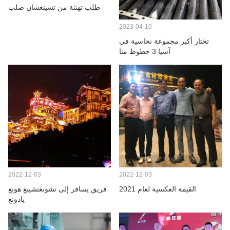
معلومات عنا
طلب تهنئة من تسينغشان صلب
2023-04-10
تختار أكبر مجموعة نحاسية في
آسيا 3 خطوط منا
2022-12-03
2022-12-03
القيمة العكسية لعام 2021
فريق يسافر إلى تشونغتشينغ هونغ
يادونغ