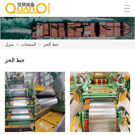
Español
English
বাংলা ভাষার
العربية
خط الحز
>
المنتجات
>
منزل
منزل
خط الحز
المنتجات
أخبار
حالة
مصنع العرض
الاتصال بنا