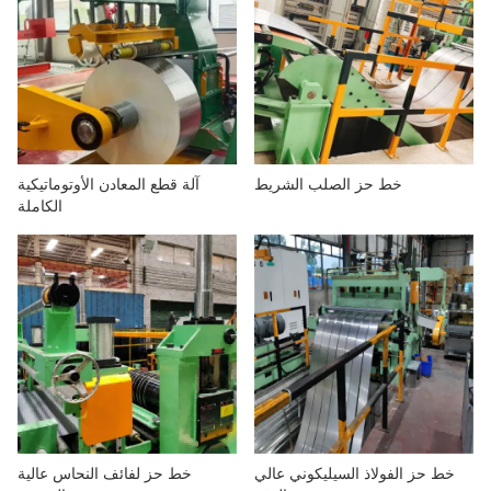
خط حز الصلب الشريط
آلة قطع المعادن الأوتوماتيكية
الكاملة
خط حز الفولاذ السيليكوني عالي
خط حز لفائف النحاس عالية