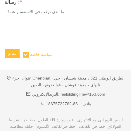
*
رسالة :
تقدم
سياسة خاصة
عنوان:
جزء Chenbian ، الطريق الوطني 321 ، مدينة شيشان ، حي
نانهاي ، مدينة فوشان ، قوانغدونغ ، الصين
neilslittingline@163.com
البريدالإلكتروني:
هاتف:
+86-18675722762
القص الدوراني مع الانتهازي
قص دوارة لآلة الطول
خط حز الشريط
الفولاذي
خط حز اللفائف
خط حز لفائف الألمنيوم
حلقة مطاطية