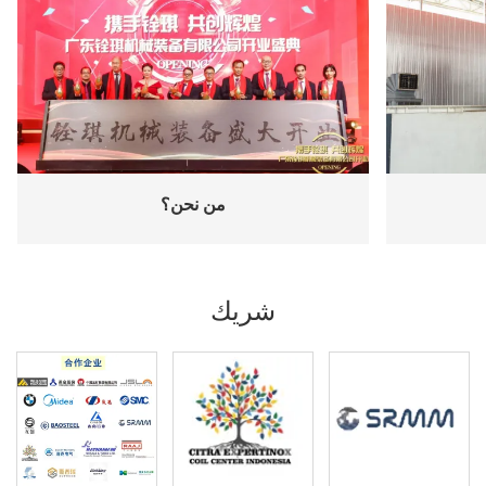
من نحن؟
شريك