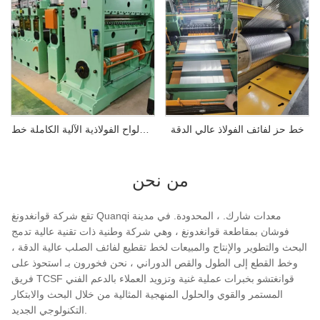
خط حز لفائف الفولاذ عالي الدقة
آلة تقطيع الألواح الفولاذية الآلية الكاملة خط
من نحن
تقع شركة قوانغدونغ Quanqi معدات شارك. ، المحدودة. في مدينة
فوشان بمقاطعة قوانغدونغ ، وهي شركة وطنية ذات تقنية عالية تدمج
البحث والتطوير والإنتاج والمبيعات لخط تقطيع لفائف الصلب عالية الدقة ،
وخط القطع إلى الطول والقص الدوراني ، نحن فخورون بـ استحوذ على
فريق TCSF قوانغتشو بخبرات عملية غنية وتزويد العملاء بالدعم الفني
المستمر والقوي والحلول المنهجية المثالية من خلال البحث والابتكار
التكنولوجي الجديد.