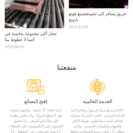
فريق يسافر إلى تشونغتشينغ هونغ
يادونغ
2022-12-03
تختار أكبر مجموعة نحاسية في
آسيا 3 خطوط منا
2023-04-10
منفعتنا
الخدمة العالمية
إفتح البضائع
بالاقتران مع مزايا فريقها ونظام إدارة
لدينا ثقافة "لا" خاصة ، والفهم المحدد
الإنتاج المتقدم ، قامت الشركة بصياغة
هو: لا تقطع الزوايا ، ولا تنافس نظراء
أهداف البحث والتطوير طويلة الأجل
أقل شأنا في السعر ، ولا تحاول
والمهام وتعليمات التصدير ، والتي
الحصول على التكنولوجيا على العملاء ،
تتطلب أن تكون جميع المنتجات وقطع
ولا تقبل المنتجات غير المؤهلة ، ولا