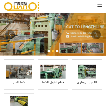
Español
English
বাংলা ভাষার
العربية
منزل
المنتجات
أخبار
حالة
القص الروتاري
قطع لطول الخط
خط الحز
مصنع العرض
الاتصال بنا