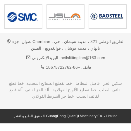
عنوان:
جزء Chenbian ، الطريق الوطني 321 ، مدينة شيشان ، حي
نانهاي ، مدينة فوشان ، قوانغدونغ ، الصين
neilslittingline@163.com
البريدالإلكتروني:
هاتف:
+86-18675722762
سكين الحز
فاصل المطاط
خط تقطيع الصفائح المعدنية
خط قطع
لفائف الصلب
خط تقطيع الألواح الفولاذية
آلة الحز لفائف
آلة قطع
لفائف الصلب
خط حز الشريط الفولاذي
حقوق الطبع والنشر © GuangDong QuanQi Machinery Co. ، Limited