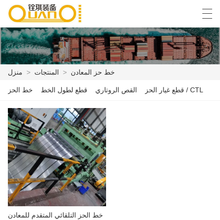
Español
English
বাংলা ভাষার
العربية
خط حز المعادن
>
المنتجات
>
منزل
قطع غيار الحز / CTL
القص الروتاري
قطع لطول الخط
خط الحز
منزل
المنتجات
أخبار
حالة
مصنع العرض
الاتصال بنا
خط الحز التلقائي المتقدم للمعادن