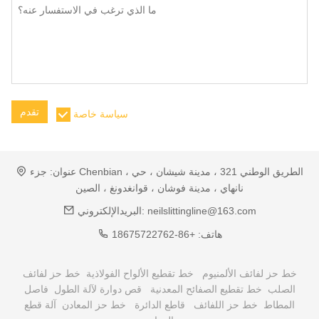
تقدم
سياسة خاصة
عنوان:
جزء Chenbian ، الطريق الوطني 321 ، مدينة شيشان ، حي
نانهاي ، مدينة فوشان ، قوانغدونغ ، الصين
neilslittingline@163.com
البريدالإلكتروني:
هاتف:
+86-18675722762
خط حز لفائف الألمنيوم
خط تقطيع الألواح الفولاذية
خط حز لفائف
الصلب
خط تقطيع الصفائح المعدنية
قص دوارة لآلة الطول
فاصل
المطاط
خط حز اللفائف
قاطع الدائرة
خط حز المعادن
آلة قطع