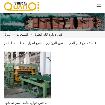
Español
English
বাংলা ভাষার
العربية
قص دوارة لآلة الطول
>
المنتجات
>
منزل
قطع غيار الحز / CTL
القص الروتاري
قطع لطول الخط
خط الحز
منزل
المنتجات
أخبار
حالة
مصنع العرض
الاتصال بنا
آلة قص دوارة عالية السرعة بدون