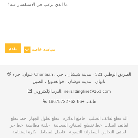
تقدم
سياسة خاصة
عنوان:
جزء Chenbian ، الطريق الوطني 321 ، مدينة شيشان ، حي
نانهاي ، مدينة فوشان ، قوانغدونغ ، الصين
neilslittingline@163.com
البريدالإلكتروني:
هاتف:
+86-18675722762
آلة قطع لفائف الصلب
قاطع الدائرة
قطع لطول الجهاز
خط قطع
لفائف الصلب
خط تقطيع الصفائح المعدنية
حلقة مطاطية
خط حز
لفائف النحاس
أسطوانة التسوية
فاصل المطاط
بكرة استقامة