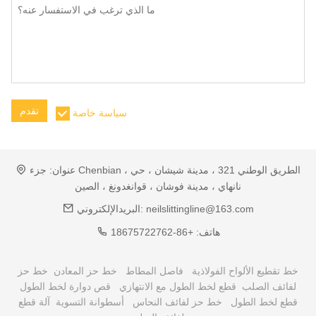
تقدم
سياسة خاصة
عنوان:
جزء Chenbian ، الطريق الوطني 321 ، مدينة شيشان ، حي
نانهاي ، مدينة فوشان ، قوانغدونغ ، الصين
neilslittingline@163.com
البريدالإلكتروني:
هاتف:
+86-18675722762
خط تقطيع الألواح الفولاذية
فاصل المطاط
خط حز المعادن
خط حز
لفائف الصلب
قطع لخط الطول مع الانتهازي
قص دوارة لخط الطول
قطع لخط الطول
خط حز لفائف النحاس
أسطوانة التسوية
آلة قطع