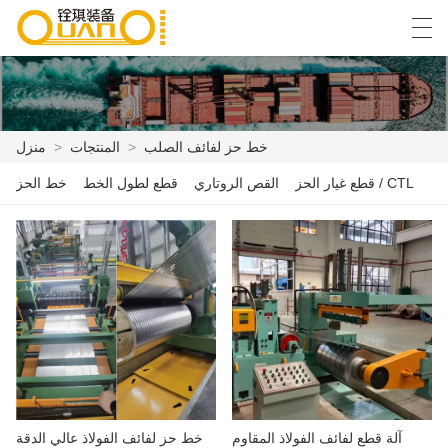
Español
English
বাংলা ভাষার
العربية
خط حز لفائف الصلب
>
المنتجات
>
منزل
قطع غيار الحز / CTL
القص الروتاري
قطع لطول الخط
خط الحز
منزل
المنتجات
أخبار
حالة
مصنع العرض
الاتصال بنا
آلة قطع لفائف الفولاذ المقاوم
خط حز لفائف الفولاذ عالي الدقة