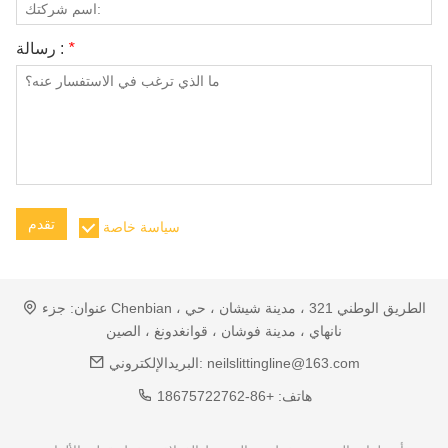
*
رسالة :
تقدم
سياسة خاصة
عنوان:
جزء Chenbian ، الطريق الوطني 321 ، مدينة شيشان ، حي
نانهاي ، مدينة فوشان ، قوانغدونغ ، الصين
neilslittingline@163.com
البريدالإلكتروني:
هاتف:
+86-18675722762