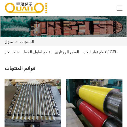
Español
English
বাংলা ভাষার
العربية
المنتجات
>
منزل
قطع غيار الحز / CTL
القص الروتاري
قطع لطول الخط
خط الحز
منزل
المنتجات
قوائم المنتجات
أخبار
حالة
مصنع العرض
الاتصال بنا